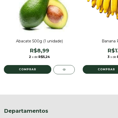
Abacate 500g (1 unidade)
Banana P
R$8,99
R$1
2
x de
R$5,24
3
x de
Departamentos